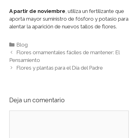
A partir de noviembre
, utiliza un fertilizante que
aporta mayor suministro de fósforo y potasio para
alentar la aparición de nuevos tallos de flores.
Categorías
Blog
Navegación
Flores ornamentales fáciles de mantener: El
de
Pensamiento
entradas
Flores y plantas para el Día del Padre
Deja un comentario
Comentario