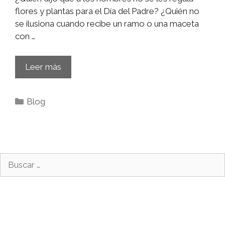
flores y plantas para el Día del Padre? ¿Quién no
se ilusiona cuando recibe un ramo o una maceta
con …
Flores
Leer más
y
plantas
Categorías
Blog
para
el
Día
del
Padre
Buscar: