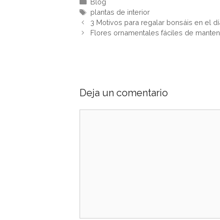
Categorías
Blog
Etiquetas
plantas de interior
Navegación
3 Motivos para regalar bonsáis en el d
de
Flores ornamentales fáciles de manten
entradas
Deja un comentario
Comentario