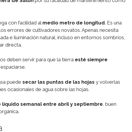
mera de Salón
por su facilidad de mantenimiento como
ga con facilidad al
medio metro de longitud
. Es una
os errores de cultivadores novatos. Apenas necesita
da e iluminación natural, incluso en entornos sombríos,
r directa.
s deben servir para que la tierra
esté siempre
 espaciarse.
casa puede
secar las puntas de las hojas
y volverlas
nes ocasionales de agua sobre las hojas.
te líquido semanal entre abril y septiembre
, buen
orgánica.
a