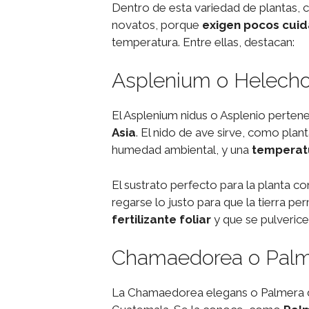
Dentro de esta variedad de plantas, c
novatos, porque
exigen pocos cui
temperatura. Entre ellas, destacan:
Asplenium o Helecho
El Asplenium nidus o Asplenio pertene
Asia
. El nido de ave sirve, como plan
humedad ambiental, y una
temperatu
El sustrato perfecto para la planta co
regarse lo justo para que la tierra 
fertilizante foliar
y que se pulvericen
Chamaedorea o Palm
La Chamaedorea elegans o Palmera de 