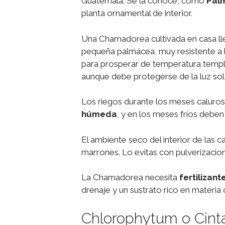
Guatemala. Se la conoce, como
Pal
planta ornamental de interior.
Una Chamadorea cultivada en casa lle
pequeña palmácea, muy resistente a l
para prosperar de temperatura templa
aunque debe protegerse de la luz sola
Los riegos durante los meses caluroso
húmeda
, y en los meses fríos deben
El ambiente seco del interior de las 
marrones. Lo evitas con pulverizacio
La Chamadorea necesita
fertilizan
drenaje y un sustrato rico en materia 
Chlorophytum o Cint